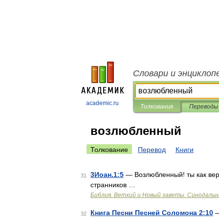
Словари и энциклоп
academic.ru
Толкования
Переводы
возлюбленный
Толкование
Перевод
Книги
3Иоан.1:5
— Возлюбленный! ты как вер
31
странников …
Библия. Ветхий и Новый заветы. Синодальн
Книга Песни Песней Соломона 2:10
—
32