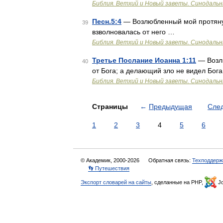
Библия. Ветхий и Новый заветы. Синодальн
Песн.5:4
— Возлюбленный мой протянул 
39
взволновалась от него …
Библия. Ветхий и Новый заветы. Синодальн
Третье Послание Иоанна 1:11
— Возлю
40
от Бога; а делающий зло не видел Бога
Библия. Ветхий и Новый заветы. Синодальн
Страницы
←
Предыдущая
Сле
1
2
3
4
5
6
© Академик, 2000-2026
Обратная связь:
Техподдерж
👣 Путешествия
Экспорт словарей на сайты
, сделанные на PHP,
Jo