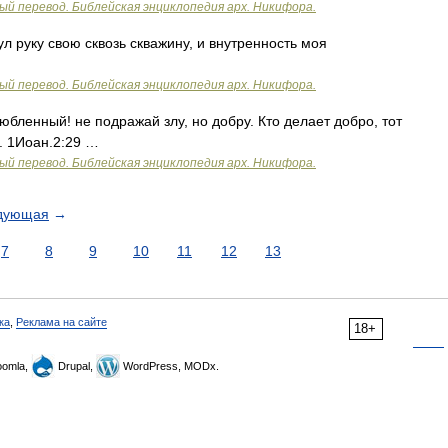
ый перевод. Библейская энциклопедия арх. Никифора.
руку свою сквозь скважину, и внутренность моя
ый перевод. Библейская энциклопедия арх. Никифора.
бленный! не подражай злу, но добру. Кто делает добро, тот
. 1Иоан.2:29 …
ый перевод. Библейская энциклопедия арх. Никифора.
дующая
→
7
8
9
10
11
12
13
ка
,
Реклама на сайте
18+
omla,
Drupal,
WordPress, MODx.